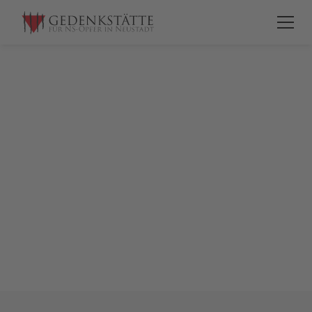
Gedenkstätte
Viele Menschen haben an der Entstehung des
Vereins 2009 und der Eröffnung der Gedenkstätte
2013 mitgewirkt und ihre Arbeit ist hier
dokumentiert.
Unsere Gedenkarbeit drückt sich in zahlreichen
Veranstaltungen, Projekten und Kooperationen aus,
die Sie auf diesen Seiten finden können.