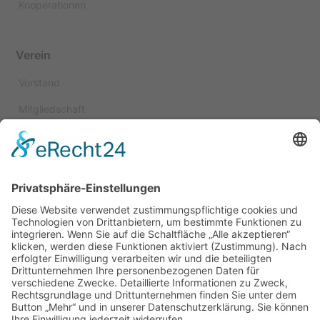
Kooperationen
Verein
Vorstand
Mitgliedschaft
Spenden
Satzung
Kuratorium