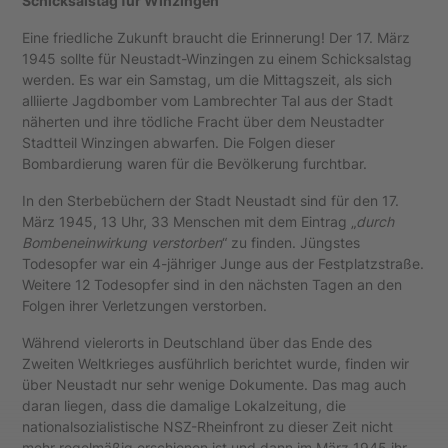
Schicksalstag für Winzingen
Eine friedliche Zukunft braucht die Erinnerung! Der 17. März
1945 sollte für Neustadt-Winzingen zu einem Schicksalstag
werden. Es war ein Samstag, um die Mittagszeit, als sich
alliierte Jagdbomber vom Lambrechter Tal aus der Stadt
näherten und ihre tödliche Fracht über dem Neustadter
Stadtteil Winzingen abwarfen. Die Folgen dieser
Bombardierung waren für die Bevölkerung furchtbar.
In den Sterbebüchern der Stadt Neustadt sind für den 17.
März 1945, 13 Uhr, 33 Menschen mit dem Eintrag „
durch
Bombeneinwirkung verstorben
“ zu finden. Jüngstes
Todesopfer war ein 4-jähriger Junge aus der Festplatzstraße.
Weitere 12 Todesopfer sind in den nächsten Tagen an den
Folgen ihrer Verletzungen verstorben.
Während vielerorts in Deutschland über das Ende des
Zweiten Weltkrieges ausführlich berichtet wurde, finden wir
über Neustadt nur sehr wenige Dokumente. Das mag auch
daran liegen, dass die damalige Lokalzeitung, die
nationalsozialistische NSZ-Rheinfront zu dieser Zeit nicht
mehr regelmäßig erschienen ist und dann im März 1945 ihr