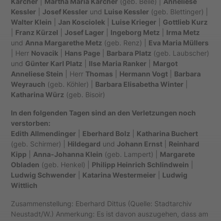
Karcher
|
Martha Maria Karcher
(geb. Beile) |
Anneliese
Kessler
|
Josef Kessler
und
Luise Kessler
(geb. Blettinger) |
Walter Klein
|
Jan Kosciolek
|
Luise Krieger
|
Gottlieb Kurz
|
Franz Kürzel
|
Josef Lager
|
Ingeborg Metz
|
Irma Metz
und
Anna Margarethe Metz
(geb. Renz) |
Eva Maria Müllers
| Herr
Novacik
|
Hans Page
|
Barbara Platz
(geb. Laubscher)
und
Günter Karl Platz
|
Ilse Maria Ranker
|
Margot
Anneliese Stein
| Herr
Thomas
|
Hermann Vogt
|
Barbara
Weyrauch
(geb. Köhler) |
Barbara Elisabetha Winter
|
Katharina Würz
(geb. Bisoir)
In den folgenden Tagen sind an den Verletzungen noch
verstorben:
Edith Allmendinger
|
Eberhard Bolz
|
Katharina Buchert
(geb. Schirmer) |
Hildegard
und
Johann Ernst
|
Reinhard
Kipp
|
Anna-Johanna Klein
(geb. Lampert) |
Margarete
Obladen
(geb. Henkel) |
Philipp Heinrich Schlindwein
|
Ludwig Schwender
|
Katarina Westermeier
|
Ludwig
Wittlich
Zusammenstellung: Eberhard Dittus (Quelle: Stadtarchiv
Neustadt/W.) Anmerkung: Es ist davon auszugehen, dass am