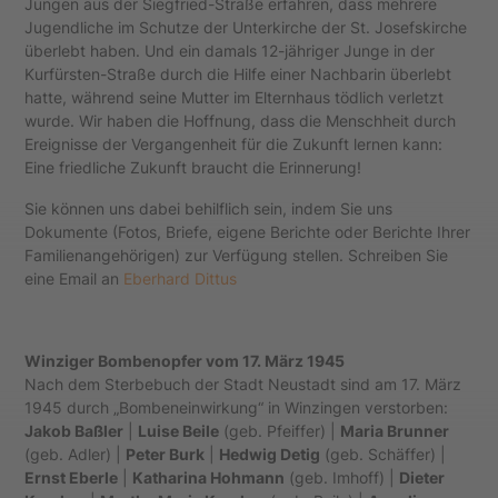
Jungen aus der Siegfried-Straße erfahren, dass mehrere
Jugendliche im Schutze der Unterkirche der St. Josefskirche
überlebt haben. Und ein damals 12-jähriger Junge in der
Kurfürsten-Straße durch die Hilfe einer Nachbarin überlebt
hatte, während seine Mutter im Elternhaus tödlich verletzt
wurde. Wir haben die Hoffnung, dass die Menschheit durch
Ereignisse der Vergangenheit für die Zukunft lernen kann:
Eine friedliche Zukunft braucht die Erinnerung!
Sie können uns dabei behilflich sein, indem Sie uns
Dokumente (Fotos, Briefe, eigene Berichte oder Berichte Ihrer
Familienangehörigen) zur Verfügung stellen. Schreiben Sie
eine Email an
Eberhard Dittus
Winziger Bombenopfer vom 17. März 1945
Nach dem Sterbebuch der Stadt Neustadt sind am 17. März
1945 durch „Bombeneinwirkung“ in Winzingen verstorben:
Jakob Baßler
|
Luise Beile
(geb. Pfeiffer) |
Maria Brunner
(geb. Adler) |
Peter Burk
|
Hedwig Detig
(geb. Schäffer) |
Ernst Eberle
|
Katharina Hohmann
(geb. Imhoff) |
Dieter