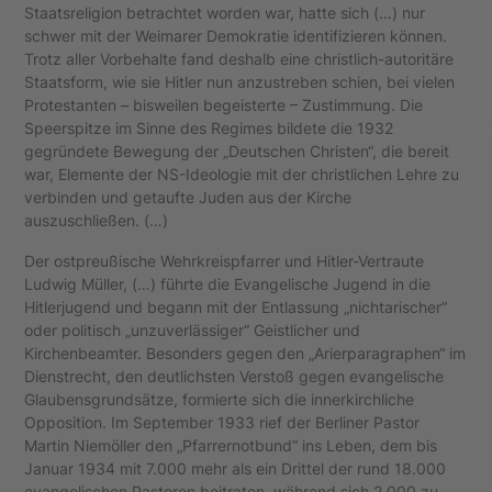
Staatsreligion betrachtet worden war, hatte sich (…) nur
schwer mit der Weimarer Demokratie identifizieren können.
Trotz aller Vorbehalte fand deshalb eine christlich-autoritäre
Staatsform, wie sie Hitler nun anzustreben schien, bei vielen
Protestanten – bisweilen begeisterte – Zustimmung. Die
Speerspitze im Sinne des Regimes bildete die 1932
gegründete Bewegung der „Deutschen Christen“, die bereit
war, Elemente der NS-Ideologie mit der christlichen Lehre zu
verbinden und getaufte Juden aus der Kirche
auszuschließen. (…)
Der ostpreußische Wehrkreispfarrer und Hitler-Vertraute
Ludwig Müller, (…) führte die Evangelische Jugend in die
Hitlerjugend und begann mit der Entlassung „nichtarischer“
oder politisch „unzuverlässiger“ Geistlicher und
Kirchenbeamter. Besonders gegen den „Arierparagraphen“ im
Dienstrecht, den deutlichsten Verstoß gegen evangelische
Glaubensgrundsätze, formierte sich die innerkirchliche
Opposition. Im September 1933 rief der Berliner Pastor
Martin Niemöller den „Pfarrernotbund“ ins Leben, dem bis
Januar 1934 mit 7.000 mehr als ein Drittel der rund 18.000
evangelischen Pastoren beitraten, während sich 2.000 zu