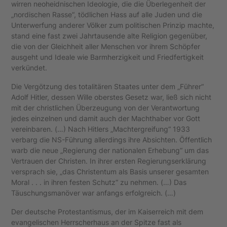
wirren neoheidnischen Ideologie, die die Überlegenheit der
„nordischen Rasse“, tödlichen Hass auf alle Juden und die
Unterwerfung anderer Völker zum politischen Prinzip machte,
stand eine fast zwei Jahrtausende alte Religion gegenüber,
die von der Gleichheit aller Menschen vor ihrem Schöpfer
ausgeht und Ideale wie Barmherzigkeit und Friedfertigkeit
verkündet.
Die Vergötzung des totalitären Staates unter dem „Führer“
Adolf Hitler, dessen Wille oberstes Gesetz war, ließ sich nicht
mit der christlichen Überzeugung von der Verantwortung
jedes einzelnen und damit auch der Machthaber vor Gott
vereinbaren. (…) Nach Hitlers „Machtergreifung“ 1933
verbarg die NS-Führung allerdings ihre Absichten. Öffentlich
warb die neue „Regierung der nationalen Erhebung“ um das
Vertrauen der Christen. In ihrer ersten Regierungserklärung
versprach sie, „das Christentum als Basis unserer gesamten
Moral . . . in ihren festen Schutz“ zu nehmen. (…) Das
Täuschungsmanöver war anfangs erfolgreich. (…)
Der deutsche Protestantismus, der im Kaiserreich mit dem
evangelischen Herrscherhaus an der Spitze fast als