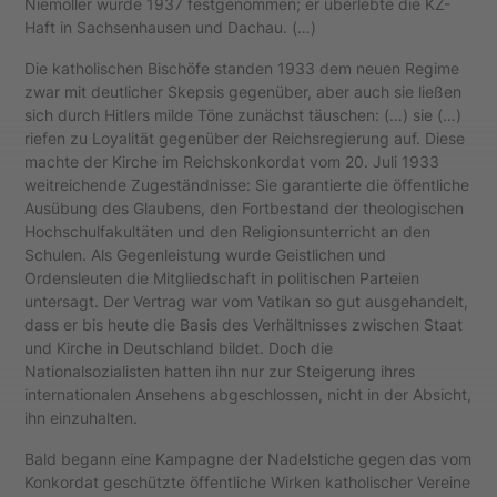
Niemöller wurde 1937 festgenommen; er überlebte die KZ-
Haft in Sachsenhausen und Dachau. (…)
Die katholischen Bischöfe standen 1933 dem neuen Regime
zwar mit deutlicher Skepsis gegenüber, aber auch sie ließen
sich durch Hitlers milde Töne zunächst täuschen: (…) sie (…)
riefen zu Loyalität gegenüber der Reichsregierung auf. Diese
machte der Kirche im Reichskonkordat vom 20. Juli 1933
weitreichende Zugeständnisse: Sie garantierte die öffentliche
Ausübung des Glaubens, den Fortbestand der theologischen
Hochschulfakultäten und den Religionsunterricht an den
Schulen. Als Gegenleistung wurde Geistlichen und
Ordensleuten die Mitgliedschaft in politischen Parteien
untersagt. Der Vertrag war vom Vatikan so gut ausgehandelt,
dass er bis heute die Basis des Verhältnisses zwischen Staat
und Kirche in Deutschland bildet. Doch die
Nationalsozialisten hatten ihn nur zur Steigerung ihres
internationalen Ansehens abgeschlossen, nicht in der Absicht,
ihn einzuhalten.
Bald begann eine Kampagne der Nadelstiche gegen das vom
Konkordat geschützte öffentliche Wirken katholischer Vereine