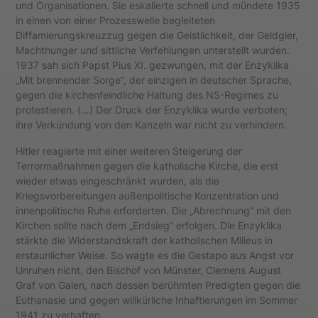
und Organisationen. Sie eskalierte schnell und mündete 1935
in einen von einer Prozesswelle begleiteten
Diffamierungskreuzzug gegen die Geistlichkeit, der Geldgier,
Machthunger und sittliche Verfehlungen unterstellt wurden.
1937 sah sich Papst Pius XI. gezwungen, mit der Enzyklika
„Mit brennender Sorge“, der einzigen in deutscher Sprache,
gegen die kirchenfeindliche Haltung des NS-Regimes zu
protestieren. (…) Der Druck der Enzyklika wurde verboten;
ihre Verkündung von den Kanzeln war nicht zu verhindern.
Hitler reagierte mit einer weiteren Steigerung der
Terrormaßnahmen gegen die katholische Kirche, die erst
wieder etwas eingeschränkt wurden, als die
Kriegsvorbereitungen außenpolitische Konzentration und
innenpolitische Ruhe erforderten. Die „Abrechnung“ mit den
Kirchen sollte nach dem „Endsieg“ erfolgen. Die Enzyklika
stärkte die Widerstandskraft der katholischen Milieus in
erstaunlicher Weise. So wagte es die Gestapo aus Angst vor
Unruhen nicht, den Bischof von Münster, Clemens August
Graf von Galen, nach dessen berühmten Predigten gegen die
Euthanasie und gegen willkürliche Inhaftierungen im Sommer
1941 zu verhaften.