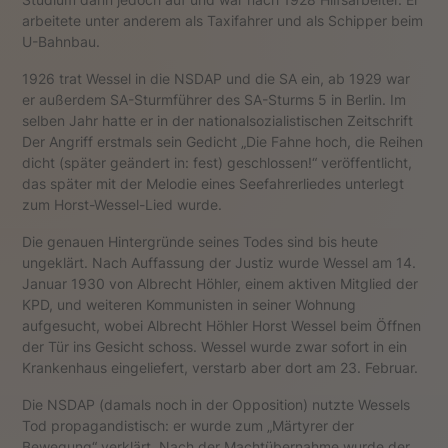
arbeitete unter anderem als Taxifahrer und als Schipper beim
U-Bahnbau.
1926 trat Wessel in die NSDAP und die SA ein, ab 1929 war
er außerdem SA-Sturmführer des SA-Sturms 5 in Berlin. Im
selben Jahr hatte er in der nationalsozialistischen Zeitschrift
Der Angriff erstmals sein Gedicht „Die Fahne hoch, die Reihen
dicht (später geändert in: fest) geschlossen!“ veröffentlicht,
das später mit der Melodie eines Seefahrerliedes unterlegt
zum Horst-Wessel-Lied wurde.
Die genauen Hintergründe seines Todes sind bis heute
ungeklärt. Nach Auffassung der Justiz wurde Wessel am 14.
Januar 1930 von Albrecht Höhler, einem aktiven Mitglied der
KPD, und weiteren Kommunisten in seiner Wohnung
aufgesucht, wobei Albrecht Höhler Horst Wessel beim Öffnen
der Tür ins Gesicht schoss. Wessel wurde zwar sofort in ein
Krankenhaus eingeliefert, verstarb aber dort am 23. Februar.
Die NSDAP (damals noch in der Opposition) nutzte Wessels
Tod propagandistisch: er wurde zum „Märtyrer der
Bewegung“ verklärt. Nach der Machtübernahme wurde der