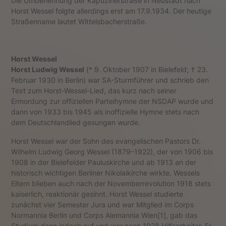
Die Umbenennung der Kapuzinerstraße in Neustadt nach
Horst Wessel folgte allerdings erst am 17.9.1934. Der heutige
Straßenname lautet Wittelsbacherstraße.
Horst Wessel
Horst Ludwig Wessel
(* 9. Oktober 1907 in Bielefeld; † 23.
Februar 1930 in Berlin) war SA-Sturmführer und schrieb den
Text zum Horst-Wessel-Lied, das kurz nach seiner
Ermordung zur offiziellen Parteihymne der NSDAP wurde und
dann von 1933 bis 1945 als inoffizielle Hymne stets nach
dem Deutschlandlied gesungen wurde.
Horst Wessel war der Sohn des evangelischen Pastors Dr.
Wilhelm Ludwig Georg Wessel (1879–1922), der von 1906 bis
1908 in der Bielefelder Pauluskirche und ab 1913 an der
historisch wichtigen Berliner Nikolaikirche wirkte. Wessels
Eltern blieben auch nach der Novemberrevolution 1918 stets
kaiserlich, reaktionär gesinnt. Horst Wessel studierte
zunächst vier Semester Jura und war Mitglied im Corps
Normannia Berlin und Corps Alemannia Wien[1], gab das
Studium dann jedoch auf und war nach 1928 Hilfsarbeiter. Er